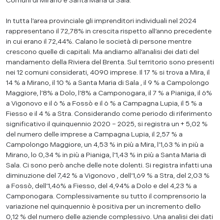
Comuni di Mirano e Santa Maria di Sala.
In tutta l’area provinciale gli imprenditori individuali nel 2024
rappresentano il 72,78% in crescita rispetto all’anno precedente
in cui erano il 72,44%. Calano le società di persone mentre
crescono quelle di capitali. Ma andiamo all’analisi dei dati del
mandamento della Riviera del Brenta. Sul territorio sono presenti
nei 12 comuni considerati, 4090 imprese. Il 17 % si trova a Mira, il
14 % a Mirano, il 10 % a Santa Maria di Sala , il 9 % a Campolongo
Maggiore, l’8% a Dolo, l’8% a Camponogara, il 7 % a Pianiga, il 6%
a Vigonovo e il 6 % a Fossò e il 6 % a Campagna Lupia, il 5 % a
Fiesso e il 4 % a Stra. Considerando come periodo di riferimento
significativo il quinquennio 2020 – 2025, si registra un + 5,02 %
del numero delle imprese a Campagna Lupia, il 2,57 % a
Campolongo Maggiore, un 4,53 % in più a Mira, l’1,63 % in più a
Mirano, lo 0,34 % in più a Pianiga, l’1,43 % in più a Santa Maria di
Sala. Ci sono però anche delle note dolenti. Si registra infatti una
diminuzione del 7,42 % a Vigonovo , dell’1,69 % a Stra, del 2,03 %
a Fossò, dell’1,46% a Fiesso, del 4,94% a Dolo e del 4,23 % a
Camponogara. Complessivamente su tutto il comprensorio la
variazione nel quinquennio è positiva per un incremento dello
0,12 % del numero delle aziende complessivo. Una analisi dei dati